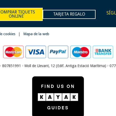
COMPRAR TIQUETS
SÍG
TARJETA REGALO
ONLINE
 de cookies
|
Mapa de la web
- B07851991 - Moll de Llevant, 12 (Edif. Antiga Estació Marítima) - 0770